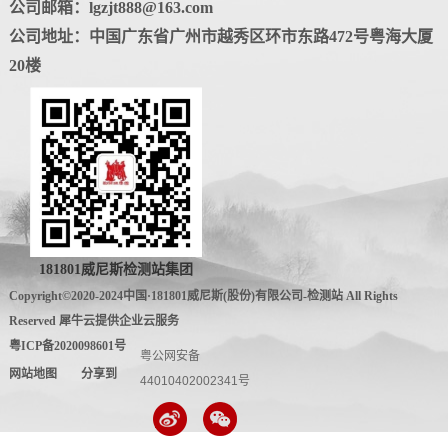
公司邮箱：
lgzjt888@163.com
公司地址：中国广东省广州市越秀区环市东路472号粤海大厦
20楼
181801威尼斯检测站集团
Copyright©2020-2024
中国·181801威尼斯(股份)有限公司-检测站
All Rights
Reserved
犀牛云提供企业云服务
粤ICP备2020098601号
粤公网安备
网站地图
分享到
44010402002341号